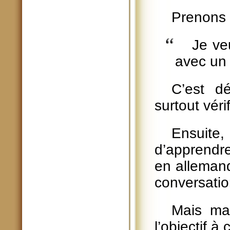
Prenons p
Je ve
avec un
C’est d
surtout vérif
Ensuite
d’apprendr
en allemand
conversation
Mais mai
l’objectif à