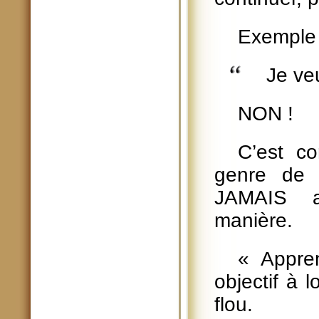
Exemple 
Je ve
NON !
C’est co
genre de 
JAMAIS a
manière.
« Appren
objectif à 
flou.