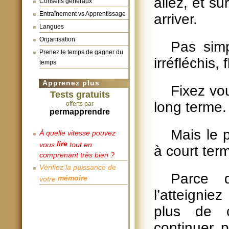
allez, et s
Conseils généraux
Entraînement vs Apprentissage
arriver.
Langues
Organisation
Pas sim
Prenez le temps de gagner du
irréfléchis,
temps
Apprenez plus
Fixez vou
Tests gratuits
long terme.
offerts par
permapprendre
Mais le p
À quelle vitesse pouvez
lire
vous
tout en
à court ter
comprenant très bien ?
Vérifiez la puissance de
Parce 
mémoire
votre
l’atteignie
plus de 
continuer, 