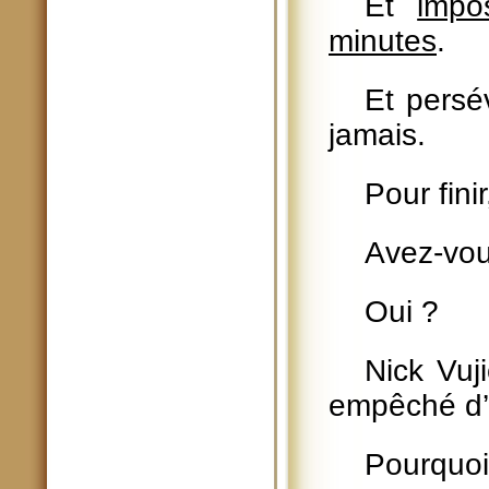
Et
impo
minutes
.
Et persé
jamais.
Pour fini
Avez-vou
Oui ?
Nick Vuj
empêché d’a
Pourquoi