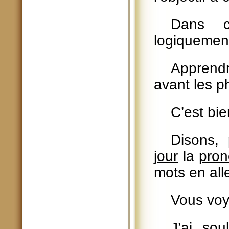
Dans c
logiquemen
Apprendr
avant les p
C’est bi
Disons,
jour
la
pron
mots en al
Vous voy
J’ai sou