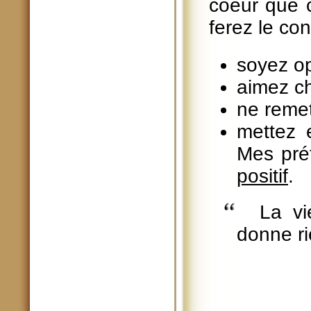
coeur que c
ferez le con
soyez op
aimez c
ne reme
mettez e
Mes préf
positif
.
La vi
donne ri