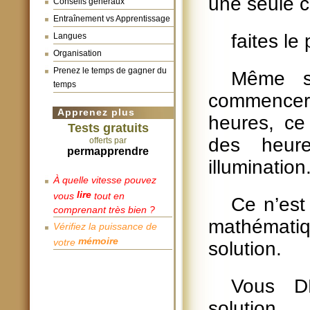
une seule c
Conseils généraux
Entraînement vs Apprentissage
faites le
Langues
Organisation
Prenez le temps de gagner du
Même s
temps
commencer,
Apprenez plus
heures, ce
Tests gratuits
des heur
offerts par
permapprendre
illumination
À quelle vitesse pouvez
lire
vous
tout en
Ce n’est
comprenant très bien ?
mathémati
Vérifiez la puissance de
mémoire
votre
solution.
Vous D
solution.