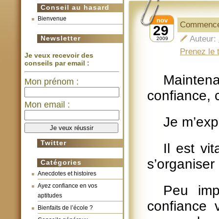
Conseil au hasard
Bienvenue
nov
Commencez
29
Newsletter
Auteur:
2009
Prenez le
Je veux recevoir des
conseils par email :
Mainten
Mon prénom :
confiance, 
Mon email :
Je m’expl
Twitter
Il est vi
s’organiser 
Catégories
Anecdotes et histoires
Ayez confiance en vos
Peu impo
aptitudes
confiance 
Bienfaits de l’école ?