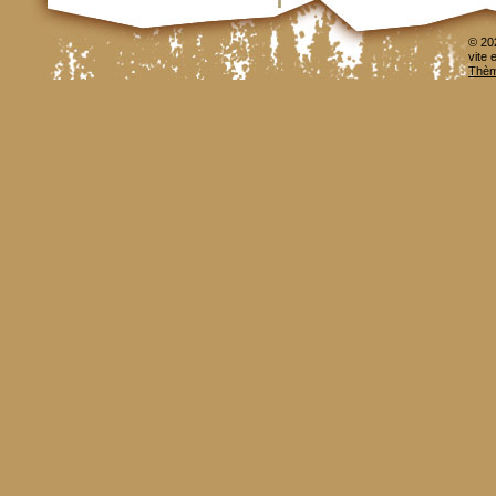
© 20
vite 
Thèm