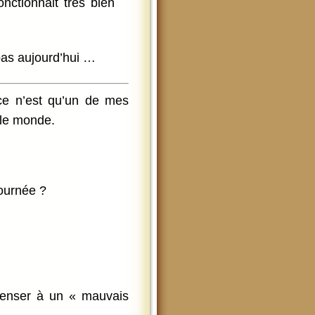
onctionnait très bien
as aujourd’hui …
 ce n’est qu’un de mes
t le monde.
journée ?
 penser à un « mauvais