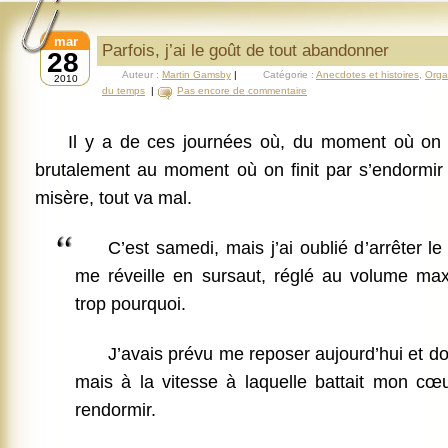
mar
Parfois, j’ai le goût de tout abandonner
28
Auteur :
Martin Gamsby
|
Catégorie :
Anecdotes et histoires
,
Orga
2010
du temps
|
Pas encore de commentaire
Il y a de ces journées où, du moment où on se
brutalement au moment où on finit par s’endormir
misère, tout va mal.
C’est samedi, mais j’ai oublié d’arrêter le
me réveille en sursaut, réglé au volume max
trop pourquoi.
J’avais prévu me reposer aujourd’hui et d
mais à la vitesse à laquelle battait mon cœ
rendormir.