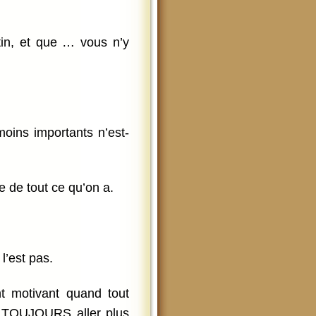
in, et que … vous n’y
moins importants n’est-
 de tout ce qu’on a.
l’est pas.
nt motivant quand tout
ut TOUJOURS aller plus