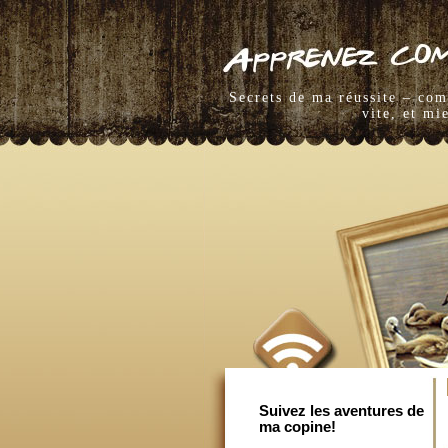
Secrets de ma réussite – co
vite, et mi
Suivez les aventures de
ma copine!