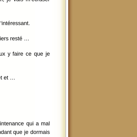
’intéressant.
tiers resté …
ux y faire ce que je
et et …
intenance qui a mal
endant que je dormais