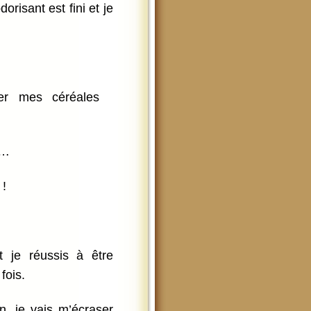
risant est fini et je
er mes céréales
 …
 !
t je réussis à être
fois.
, je vais m’écraser