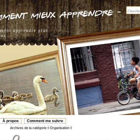
mment apprendre plus
eux
À propos
Comment me suivre
Archives de la catégorie ◊ Organisation ◊